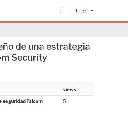
Log In
seño de una estrategia
om Security
views
de seguridad Falcom
5