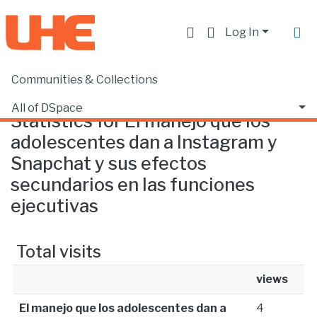
Log In
Communities & Collections
Home
Statistics
All of DSpace
Statistics for El manejo que los
adolescentes dan a Instagram y
Snapchat y sus efectos
secundarios en las funciones
ejecutivas
Total visits
views
El manejo que los adolescentes dan a
4