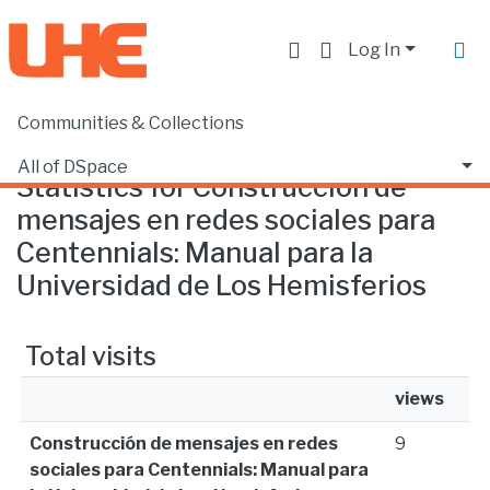
Log In
Communities & Collections
Home
Statistics
All of DSpace
Statistics for Construcción de
mensajes en redes sociales para
Centennials: Manual para la
Universidad de Los Hemisferios
Total visits
views
Construcción de mensajes en redes
9
sociales para Centennials: Manual para