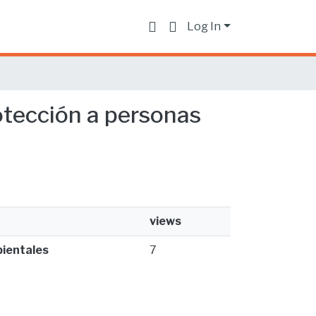
Log In
rotección a personas
views
bientales
7