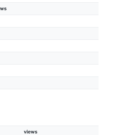
ews
views