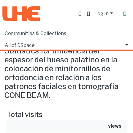
Log In
Communities & Collections
Home
Statistics
All of DSpace
Statistics for Influencia del
espesor del hueso palatino en la
colocación de minitornillos de
ortodoncia en relación a los
patrones faciales en tomografía
CONE BEAM.
Total visits
views