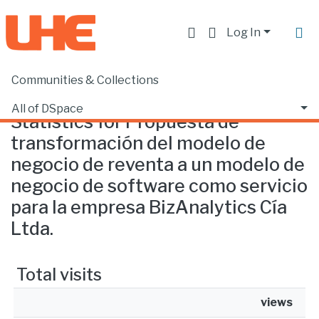
Log In
Communities & Collections
Home
Statistics
All of DSpace
Statistics for Propuesta de
transformación del modelo de
negocio de reventa a un modelo de
negocio de software como servicio
para la empresa BizAnalytics Cía
Ltda.
Total visits
views