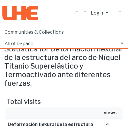
Log In
Communities & Collections
Home
Statistics
All of DSpace
Statistics for Deformación flexural
de la estructura del arco de Níquel
Titanio Superelástico y
Termoactivado ante diferentes
fuerzas.
Total visits
views
Deformación flexural de la estructura
14