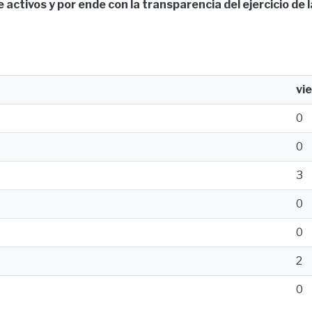
e activos y por ende con la transparencia del ejercicio de 
vi
0
0
3
0
0
2
0