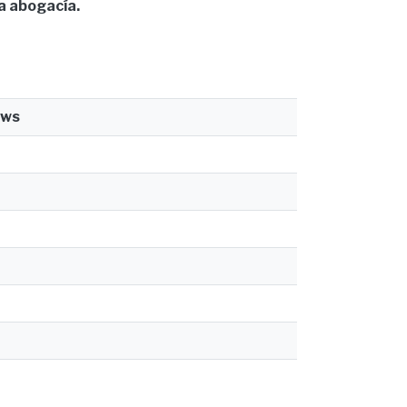
la abogacía.
ews