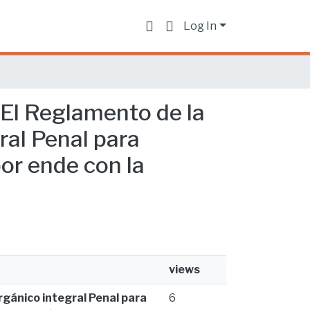
Log In
 El Reglamento de la
ral Penal para
por ende con la
views
rgánico integral Penal para
6