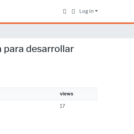
Log In
ara desarrollar
views
17