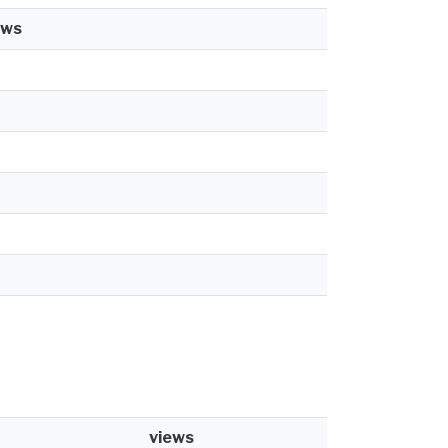
ews
views