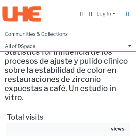
Log In
Communities & Collections
Home
Statistics
All of DSpace
Statistics for Influencia de los
procesos de ajuste y pulido clínico
sobre la estabilidad de color en
restauraciones de zirconio
expuestas a café. Un estudio in
vitro.
Total visits
views