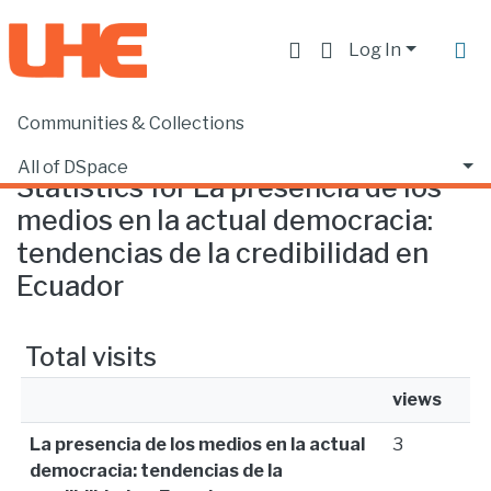
Log In
Communities & Collections
Home
Statistics
All of DSpace
Statistics for La presencia de los
medios en la actual democracia:
tendencias de la credibilidad en
Ecuador
Total visits
views
La presencia de los medios en la actual
3
democracia: tendencias de la