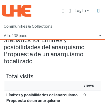
Log In
Communities & Collections
Home
Statistics
All of DSpace
Statistics for Límites y
posibilidades del anarquismo.
Propuesta de un anarquismo
focalizado
Total visits
views
Límites y posibilidades del anarquismo.
9
Propuesta de un anarquismo