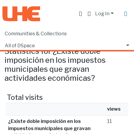
Log In
Communities & Collections
Home
Statistics
All of DSpace
Statistics for ¿Existe doble
imposición en los impuestos
municipales que gravan
actividades económicas?
Total visits
views
¿Existe doble imposición en los
11
impuestos municipales que gravan