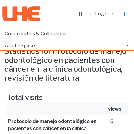
Log In
Communities & Collections
Home
Statistics
All of DSpace
Statistics for Protocolo de manejo
odontológico en pacientes con
cáncer en la clínica odontológica,
revisión de literatura
Total visits
views
Protocolo de manejo odontológico en
16
pacientes con cáncer en la clínica