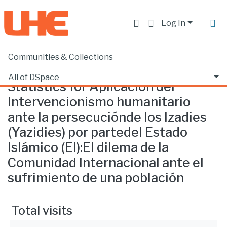
Log In
Communities & Collections
Home
Statistics
All of DSpace
Statistics for Aplicación del
Intervencionismo humanitario
ante la persecuciónde los Izadies
(Yazidies) por partedel Estado
Islámico (EI):El dilema de la
Comunidad Internacional ante el
sufrimiento de una población
Total visits