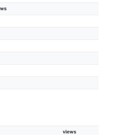
ews
views