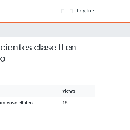
Log In
cientes clase II en
co
views
un caso clínico
16