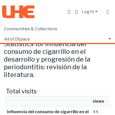
Log In
Communities & Collections
Home
Statistics
All of DSpace
Statistics for Influencia del
consumo de cigarrillo en el
desarrollo y progresión de la
periodontitis: revisión de la
literatura.
Total visits
views
Influencia del consumo de cigarrillo en el
44