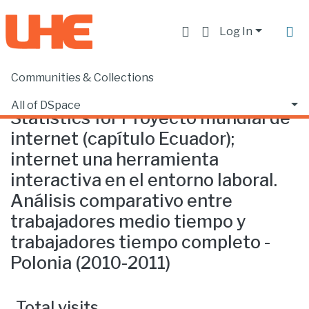
Log In
Communities & Collections
Home
Statistics
All of DSpace
Statistics for Proyecto mundial de
internet (capítulo Ecuador);
internet una herramienta
interactiva en el entorno laboral.
Análisis comparativo entre
trabajadores medio tiempo y
trabajadores tiempo completo -
Polonia (2010-2011)
Total visits