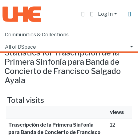
Log In
Communities & Collections
Home
Statistics
All of DSpace
Statistics for Trascripción de la
Primera Sinfonía para Banda de
Concierto de Francisco Salgado
Ayala
Total visits
views
Trascripción de la Primera Sinfonía
12
para Banda de Concierto de Francisco