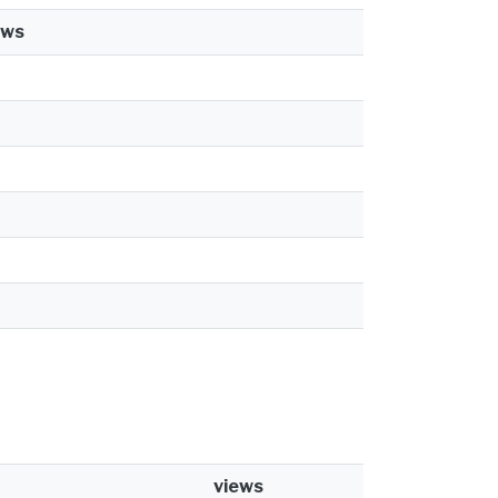
ews
views