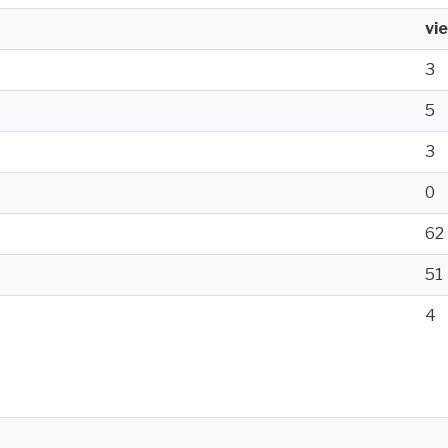
vi
3
5
3
0
62
51
4