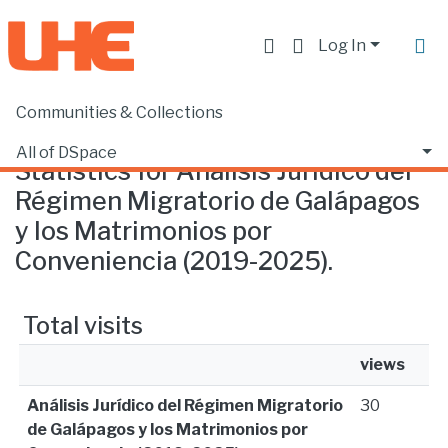
Log In
Communities & Collections
Home
Statistics
All of DSpace
Statistics for Análisis Jurídico del
Régimen Migratorio de Galápagos
y los Matrimonios por
Conveniencia (2019-2025).
Total visits
views
Análisis Jurídico del Régimen Migratorio
30
de Galápagos y los Matrimonios por