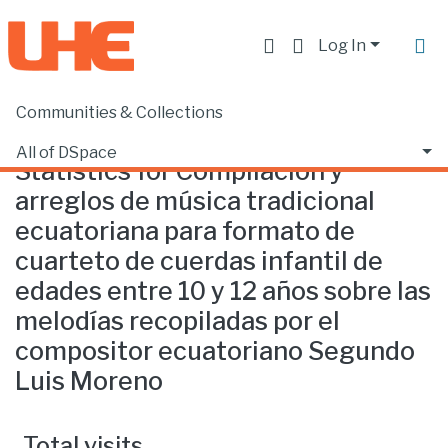
Log In
Communities & Collections
Home
Statistics
All of DSpace
Statistics for Compilación y
arreglos de música tradicional
ecuatoriana para formato de
cuarteto de cuerdas infantil de
edades entre 10 y 12 años sobre las
melodías recopiladas por el
compositor ecuatoriano Segundo
Luis Moreno
Total visits