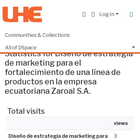
Log In
Communities & Collections
Home
Statistics
All of DSpace
Statistics for Diseño de estrategia
de marketing para el
fortalecimiento de una línea de
productos en la empresa
ecuatoriana Zaroal S.A.
Total visits
views
Diseño de estrategia de marketing para
3