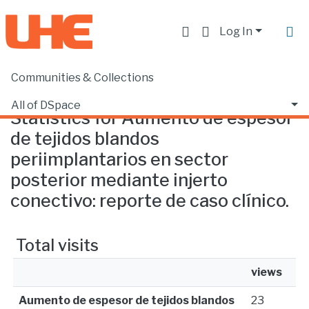
Log In
Communities & Collections
Home
Statistics
All of DSpace
Statistics for Aumento de espesor
de tejidos blandos
periimplantarios en sector
posterior mediante injerto
conectivo: reporte de caso clínico.
Total visits
views
Aumento de espesor de tejidos blandos
23