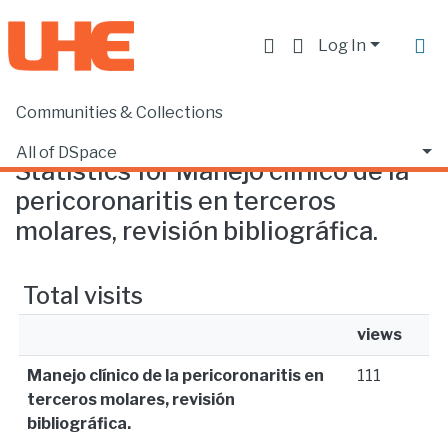
Log In
Communities & Collections
Home
Statistics
All of DSpace
Statistics for Manejo clínico de la
pericoronaritis en terceros
molares, revisión bibliográfica.
Total visits
views
Manejo clínico de la pericoronaritis en
111
terceros molares, revisión
bibliográfica.