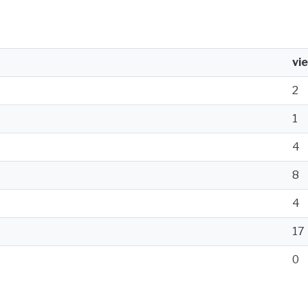
vi
2
1
4
8
4
17
0