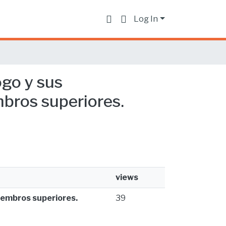
Log In
ogo y sus
bros superiores.
views
iembros superiores.
39