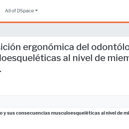
s
All of DSpace
osición ergonómica del odontól
esqueléticas al nivel de miem
.
o y sus consecuencias musculoesqueléticas al nivel de m