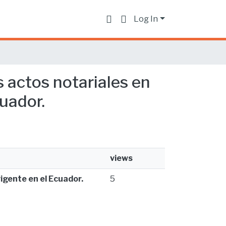
Log In
os actos notariales en
uador.
views
vigente en el Ecuador.
5