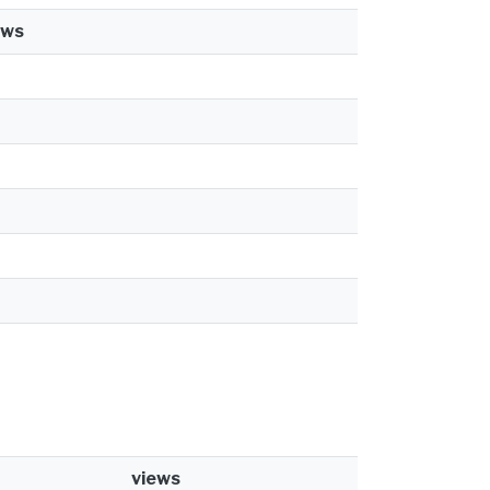
ews
views