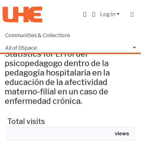
Log In
Communities & Collections
Home
Statistics
All of DSpace
Statistics for El rol del
psicopedagogo dentro de la
pedagogía hospitalaria en la
educación de la afectividad
materno-filial en un caso de
enfermedad crónica.
Total visits
views