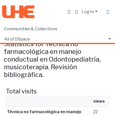
Log In
Communities & Collections
Home
Statistics
All of DSpace
Statistics for Técnica no
farmacológica en manejo
conductual en Odontopediatría,
musicoterapia. Revisión
bibliográfica.
Total visits
views
Técnica no farmacológica en manejo
22