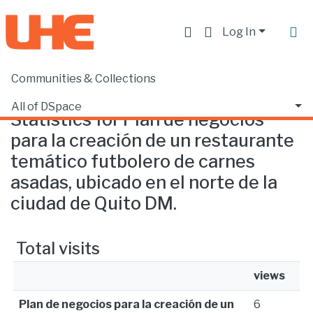
Log In
Communities & Collections
Home
Statistics
All of DSpace
Statistics for Plan de negocios
para la creación de un restaurante
temático futbolero de carnes
asadas, ubicado en el norte de la
ciudad de Quito DM.
Total visits
views
Plan de negocios para la creación de un
6