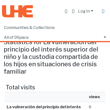
Log In
Communities & Collections
Home
Statistics
All of DSpace
Statistics for La vulneración del
principio del interés superior del
niño y la custodia compartida de
los hijos en situaciones de crisis
familiar
Total visits
views
La vulneración del principio del interés
6