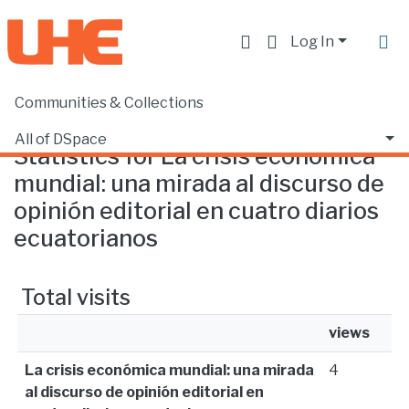
Log In
Communities & Collections
Home
Statistics
All of DSpace
Statistics for La crisis económica
mundial: una mirada al discurso de
opinión editorial en cuatro diarios
ecuatorianos
Total visits
views
La crisis económica mundial: una mirada
4
al discurso de opinión editorial en