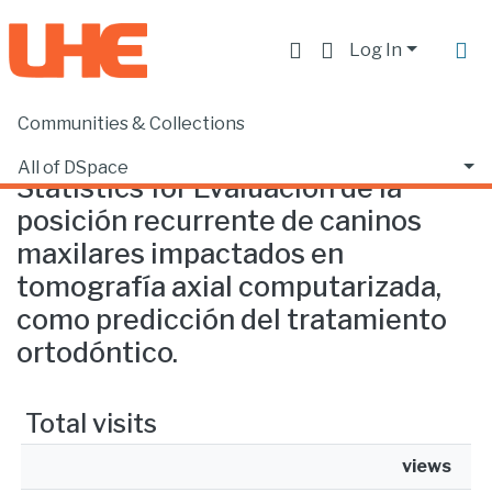
Log In
Communities & Collections
Home
Statistics
All of DSpace
Statistics for Evaluación de la
posición recurrente de caninos
maxilares impactados en
tomografía axial computarizada,
como predicción del tratamiento
ortodóntico.
Total visits
views