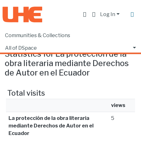
Log In
Communities & Collections
Home
Statistics
All of DSpace
Statistics for La protección de la
obra literaria mediante Derechos
de Autor en el Ecuador
Total visits
views
La protección de la obra literaria
5
mediante Derechos de Autor en el
Ecuador