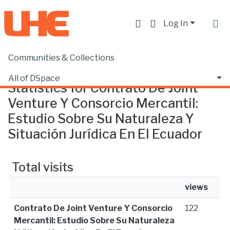
Log In
Communities & Collections
Home
Statistics
All of DSpace
Statistics for Contrato De Joint
Venture Y Consorcio Mercantil:
Estudio Sobre Su Naturaleza Y
Situación Jurídica En El Ecuador
Total visits
views
Contrato De Joint Venture Y Consorcio
122
Mercantil: Estudio Sobre Su Naturaleza