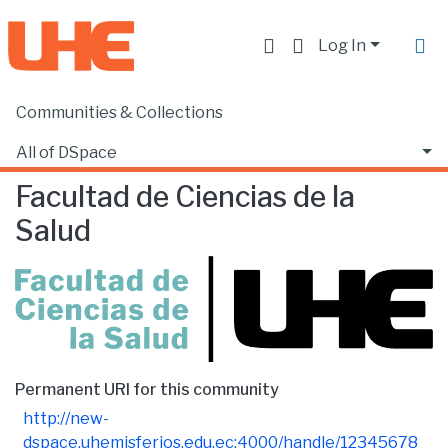
Log In
Communities & Collections
Home
Facultad de Ciencias de la Salud
Browse by Author
All of DSpace
Facultad de Ciencias de la
Salud
Permanent URI for this community
http://new-
dspace.uhemisferios.edu.ec:4000/handle/12345678