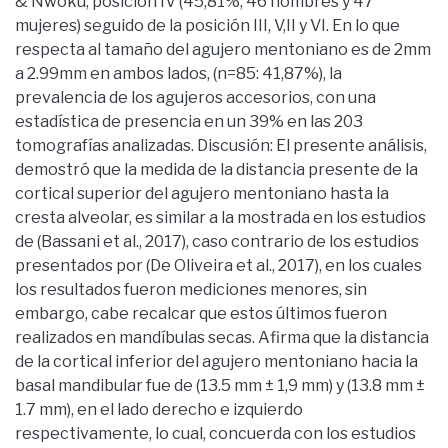
& Nwoku, posición IV (45,81%, 46 hombres y 47
mujeres) seguido de la posición III, V,II y VI. En lo que
respecta al tamaño del agujero mentoniano es de 2mm
a 2.99mm en ambos lados, (n=85: 41,87%), la
prevalencia de los agujeros accesorios, con una
estadística de presencia en un 39% en las 203
tomografías analizadas. Discusión: El presente análisis,
demostró que la medida de la distancia presente de la
cortical superior del agujero mentoniano hasta la
cresta alveolar, es similar a la mostrada en los estudios
de (Bassani et al., 2017), caso contrario de los estudios
presentados por (De Oliveira et al., 2017), en los cuales
los resultados fueron mediciones menores, sin
embargo, cabe recalcar que estos últimos fueron
realizados en mandíbulas secas. Afirma que la distancia
de la cortical inferior del agujero mentoniano hacia la
basal mandibular fue de (13.5 mm ± 1,9 mm) y (13.8 mm ±
1.7 mm), en el lado derecho e izquierdo
respectivamente, lo cual, concuerda con los estudios