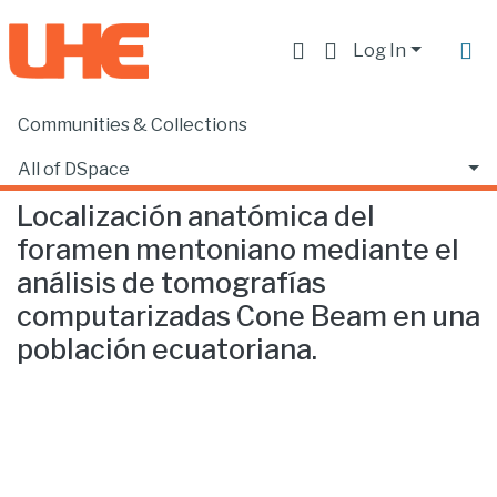
Log In
Communities & Collections
Home
Facultad de Ciencias de la Salud
Odontología
Localización anatómica del foramen mentoniano mediante el análisis de tomografías computarizadas Cone Beam en una población ecuatoriana.
All of DSpace
Localización anatómica del
Statistics
foramen mentoniano mediante el
análisis de tomografías
computarizadas Cone Beam en una
población ecuatoriana.