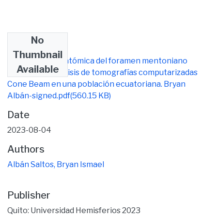
No
Files
Thumbnail
Localización anatómica del foramen mentoniano
Available
mediante el análisis de tomografías computarizadas
Cone Beam en una población ecuatoriana. Bryan
Albán-signed.pdf
(560.15 KB)
Date
2023-08-04
Authors
Albán Saltos, Bryan Ismael
Publisher
Quito: Universidad Hemisferios 2023