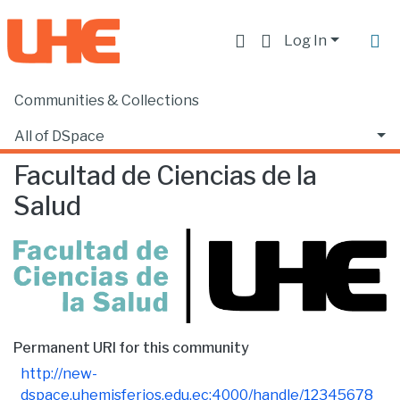
Log In
Communities & Collections
Home
Facultad de Ciencias de la Salud
Browse by Subject
All of DSpace
Facultad de Ciencias de la
Salud
Permanent URI for this community
http://new-
dspace.uhemisferios.edu.ec:4000/handle/12345678