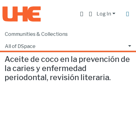
Log In
Communities & Collections
Home
Facultad de Ciencias de la Salud
Odontología
Aceite de coco en la prevención de la caries y enfermedad periodontal, revisión literaria.
All of DSpace
Aceite de coco en la prevención de
Statistics
la caries y enfermedad
periodontal, revisión literaria.