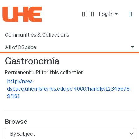
Log In
Communities & Collections
Home
Escuela de Gastronomía
Gastronomía
Browse by Subject
All of DSpace
Gastronomía
Permanent URI for this collection
http://new-
dspace.uhemisferios.edu.ec:4000/handle/12345678
9/181
Browse