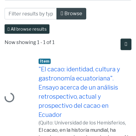
Browsing Gastronomía by Subject "CA
Browse
All browse results
Now showing
1 - 1 of 1
Item
"El cacao: identidad, cultura y
gastronomía ecuatoriana".
Loading...
Ensayo acerca de un análisis
retrospectivo, actual y
prospectivo del cacao en
Ecuador
(
Quito: Universidad de los Hemisferios,
2016,
El cacao, en la historia mundial, ha
2016-04-20
)
Vela Troya, Alegría