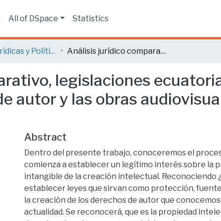
s
All of DSpace
Statistics
Ciencias Jurídicas y Políticas
Análisis jurídico comparativo, legislaciones ecuatoriana y colombiana, con enfoque en derechos de autor y las obras audiovisuales, y su mercado creciente.
arativo, legislaciones ecuator
e autor y las obras audiovisua
Abstract
Dentro del presente trabajo, conoceremos el proceso
comienza a establecer un legítimo interés sobre la 
intangible de la creación intelectual. Reconociendo 
establecer leyes que sirvan como protección, fuent
la creación de los derechos de autor que conocemos 
actualidad. Se reconocerá, que es la propiedad intelec