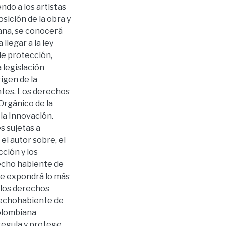
ndo a los artistas
sición de la obra y
iana, se conocerá
 llegar a la ley
de protección,
 legislación
igen de la
entes. Los derechos
Orgánico de la
la Innovación.
s sujetas a
l autor sobre, el
ción y los
echo habiente de
 Se expondrá lo más
a los derechos
rechohabiente de
colombiana
 regula y protege