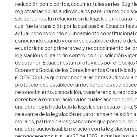
reducción como cortos, documentales series. Sugirie
registrar las obras audiovisuales para una mejor dispo
sus derechos. En relación con la legislación ecuator
cual fue la transición por la cual pasó el Ecuador hasta
actual, reconociendo su lineamiento constitucional 
conociendo cuando y como se establece dentro de la
ecuatoriana por primera vez y reconocimiento del or
legislación y órgano de control con jurisdicción vig
de autor en Ecuador están protegidos por el Código 
Economía Social, de los Conocimientos Creatividad y 
(COESCCI); Ley que reconoce a las obras audiovisuale
protección, se establecerán los derechos que posee e
reconocimiento, disposición, transferencia, reproduc
derechos a remuneración a los cuales accede el der
una obra registrada bajo la legislación ecuatoriana;
relevante de la legislación ecuatoriana en relación 
morales, patrimoniales y sanciones que posee el de
una obra audiovisual. En relación con la legislación 
reconoceremos, a la Ley 23 de 1982, la cual es la que