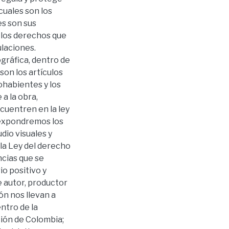
uales son los
es son sus
 los derechos que
ulaciones.
gráfica, dentro de
son los artículos
ohabientes y los
a la obra,
cuentren en la ley
s expondremos los
dio visuales y
 la Ley del derecho
cias que se
io positivo y
e autor, productor
n nos llevan a
entro de la
ción de Colombia;