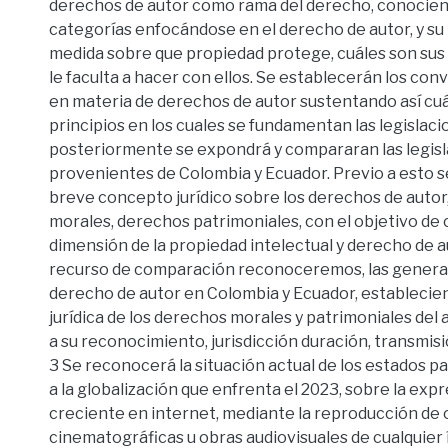
derechos de autor como rama del derecho, conocien
categorías enfocándose en el derecho de autor, y su
medida sobre que propiedad protege, cuáles son sus
le faculta a hacer con ellos. Se establecerán los con
en materia de derechos de autor sustentando así cuá
principios en los cuales se fundamentan las legislac
posteriormente se expondrá y compararan las legis
provenientes de Colombia y Ecuador. Previo a esto s
breve concepto jurídico sobre los derechos de autor
morales, derechos patrimoniales, con el objetivo de
dimensión de la propiedad intelectual y derecho de a
recurso de comparación reconoceremos, las general
derecho de autor en Colombia y Ecuador, establecien
jurídica de los derechos morales y patrimoniales del
a su reconocimiento, jurisdicción duración, transmisi
3 Se reconocerá la situación actual de los estados p
a la globalización que enfrenta el 2023, sobre la exp
creciente en internet, mediante la reproducción de 
cinematográficas u obras audiovisuales de cualquier 