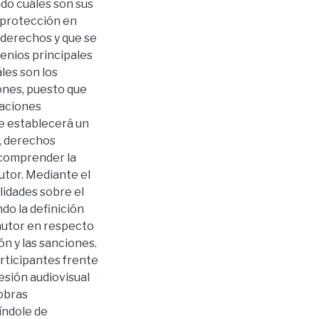
do cuáles son sus
 protección en
 derechos y que se
venios principales
les son los
iones, puesto que
laciones
e establecerá un
, derechos
 comprender la
utor. Mediante el
idades sobre el
do la definición
 autor en respecto
ón y las sanciones.
articipantes frente
resión audiovisual
obras
índole de