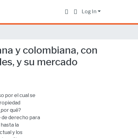
Log In
iana y colombiana, con
les, y su mercado
 por el cual se
propiedad
¿por qué?
e de derecho para
hasta la
tual y los