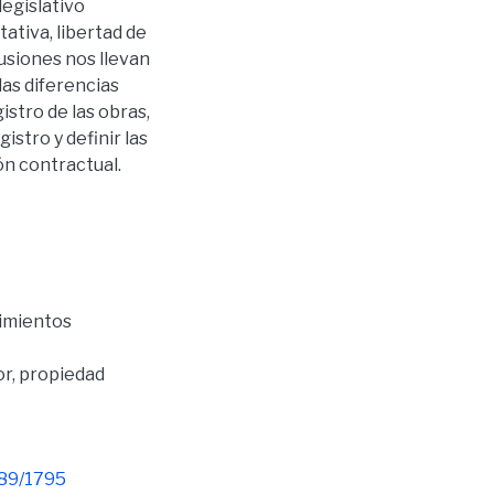
legislativo
ativa, libertad de
usiones nos llevan
las diferencias
istro de las obras,
stro y definir las
ón contractual.
cimientos
or
,
propiedad
789/1795