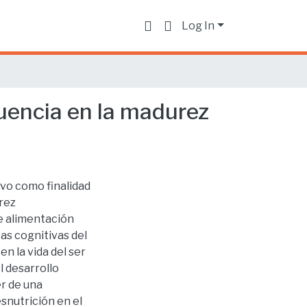
Log In
luencia en la madurez
uvo como finalidad
urez
de alimentación
as cognitivas del
n la vida del ser
 desarrollo
er de una
snutrición en el