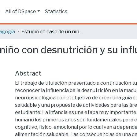
s
All of DSpace
Statistics
agogía
Estudio de caso de un niño con desnutrición y su influencia en la madurez neuropsicológica.
niño con desnutrición y su inf
Abstract
El trabajo de titulación presentado a continuación t
reconocer la influencia de la desnutrición en la mad
neuropsicológica con el objetivo de crear una guía 
saludable y una propuesta de actividades para las áre
estudiante. La infancia es una etapa muy importante e
humano los primeros años son fundamentales para el
cognitivo, físico, emocional por lo cual van a depend
alimentación saludable. Las consecuencias de una de