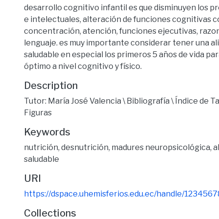
desarrollo cognitivo infantil es que disminuyen los 
e intelectuales, alteración de funciones cognitivas 
concentración, atención, funciones ejecutivas, raz
lenguaje. es muy importante considerar tener una a
saludable en especial los primeros 5 años de vida par
óptimo a nivel cognitivo y físico.
Description
Tutor: María José Valencia \ Bibliografía \ Índice de Ta
Figuras
Keywords
nutrición
,
desnutrición
,
madures neuropsicológica
,
a
saludable
URI
https://dspace.uhemisferios.edu.ec/handle/123456
Collections