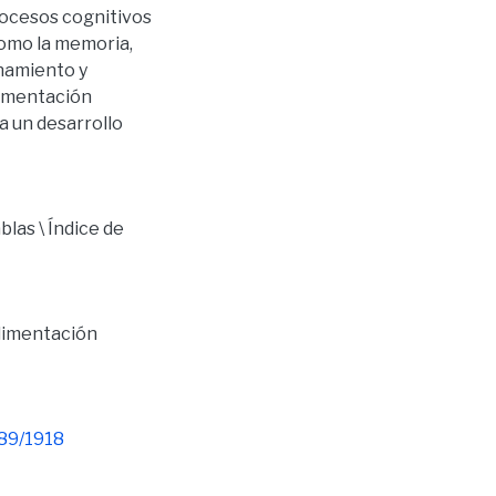
procesos cognitivos
como la memoria,
onamiento y
limentación
a un desarrollo
blas \ Índice de
limentación
789/1918