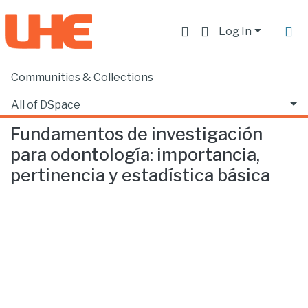
Log In
Communities & Collections
Home
Producción académica, científica y artística
Libros
Fundamentos de investigación para odontología: importancia, pertinencia y estadística básica
All of DSpace
Fundamentos de investigación
Statistics
para odontología: importancia,
pertinencia y estadística básica