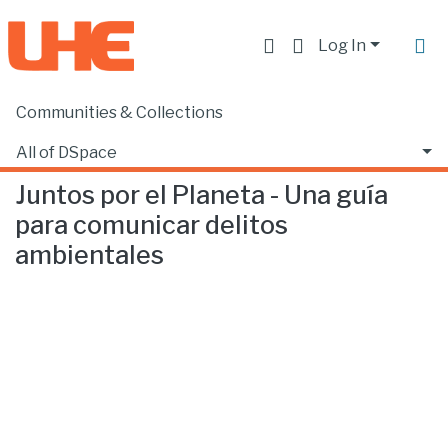
Log In
Communities & Collections
Home
Producción académica, científica y artística
Libros
Juntos por el Planeta - Una guía para comunicar delitos ambientales
All of DSpace
Juntos por el Planeta - Una guía
Statistics
para comunicar delitos
ambientales