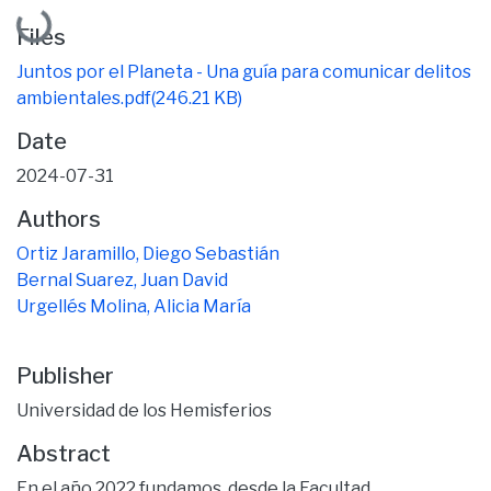
Loading...
Files
Juntos por el Planeta - Una guía para comunicar delitos
ambientales.pdf
(246.21 KB)
Date
2024-07-31
Authors
Ortiz Jaramillo, Diego Sebastián
Bernal Suarez, Juan David
Urgellés Molina, Alicia María
Publisher
Universidad de los Hemisferios
Abstract
En el año 2022 fundamos, desde la Facultad