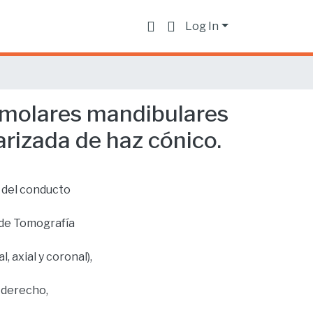
Log In
 molares mandibulares
arizada de haz cónico.
a del conducto
 de Tomografía
, axial y coronal),
 derecho,