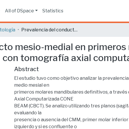
s
All of DSpace
Statistics
tología
Prevalencia del conducto mesio-medial en primeros molares mandibulares definitivos. Evaluación con tomografía axial computarizada de haz cónico.
ucto mesio-medial en primeros
n con tomografía axial comput
Abstract
El estudio tuvo como objetivo analizar la prevalenci
medio mesial en
primeros molares mandibulares definitivos, a través
Axial Computarizada CONE
BEAM (CBCT). Se analizo utilizando tres planos (sagital
evaluando la
presencia o ausencia del CMM, primer molar inferior
izquierdo y si es confluente o