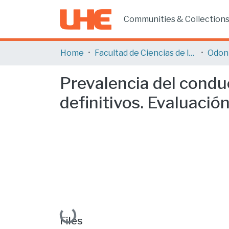
Communities & Collection
Home
Facultad de Ciencias de la Salud
Odon
Prevalencia del cond
definitivos. Evaluació
Loading...
Files