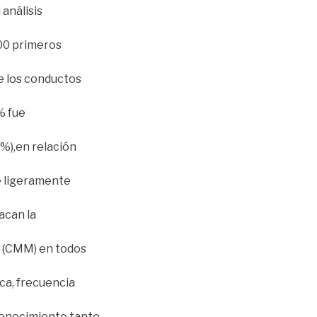
análisis
000 primeros
de los conductos
% fue
0%),en relación
ue ligeramente
acan la
r (CMM) en todos
ica, frecuencia
 conocimiento tanto