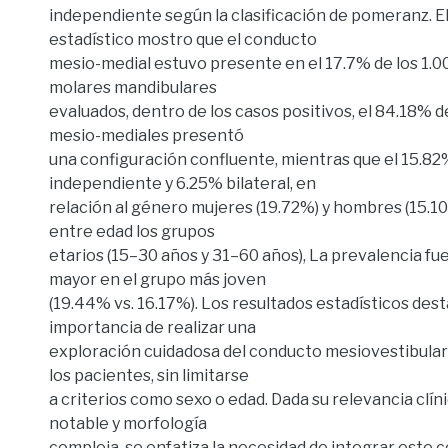
independiente según la clasificación de pomeranz. El 
estadístico mostro que el conducto
mesio-medial estuvo presente en el 17.7% de los 1.
molares mandibulares
evaluados, dentro de los casos positivos, el 84.18% 
mesio-mediales presentó
una configuración confluente, mientras que el 15.82
independiente y 6.25% bilateral, en
relación al género mujeres (19.72%) y hombres (15.1
entre edad los grupos
etarios (15–30 años y 31–60 años), La prevalencia f
mayor en el grupo más joven
(19.44% vs. 16.17%). Los resultados estadísticos dest
importancia de realizar una
exploración cuidadosa del conducto mesiovestibula
los pacientes, sin limitarse
a criterios como sexo o edad. Dada su relevancia clín
notable y morfología
compleja, se enfatiza la necesidad de integrar este