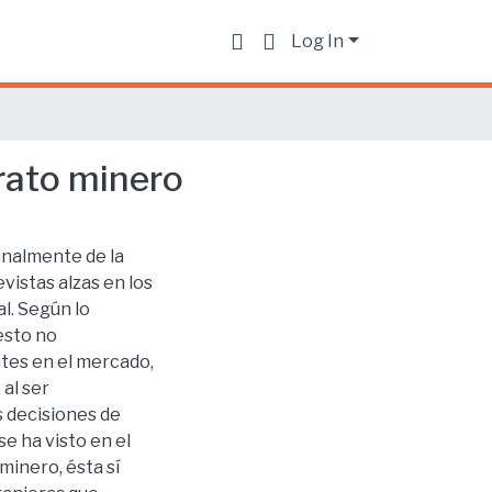
Log In
trato minero
inalmente de la
vistas alzas en los
l. Según lo
esto no
ntes en el mercado,
 al ser
s decisiones de
e ha visto en el
inero, ésta sí