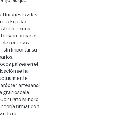
ranjeras que
el Impuesto a los
ra la Equidad
 establece una
s tengan firmados
n de recursos
, sin importar su
arios.
ocos países en el
icación se ha
, actualmente
carácter artesanal,
 gran escala.
er Contrato Minero
podría firmar con
tando de