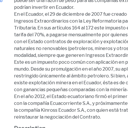
16
puede ser una razón de peso para las compañías ext
podrían invertir en Ecuador.
En el Ecuador, el 29 de diciembre de 2007 fue creado 
Ingresos Extraordinarios con la Ley Reformatoria pa
Tributaria. En sus artículos 164 al 172 este impuesto
tarifa del 70%, a pagarse mensualmente por quiene
con el Estado contratos de exploración y explotació
naturales no renovables (petroleros, mineros y otros)
modalidad, siempre que generen Ingresos Extraordin
Este es un impuesto poco común con aplicación en p
mundo. Desde su promulgación en el año 2007, su apl
restringido únicamente al ámbito petrolero. Si bien
existe explotación minera en el Ecuador, ésta es de 
con ganancias pequeñas comparadas con la minería a
En el año 2012, el Estado ecuatoriano firmó el prim
con la compañía Ecuacorriente S.A., y próximamente 
la compañía Kinross Ecuador S.A., con quien está tra
reinstaurar la negociación del Contrato.