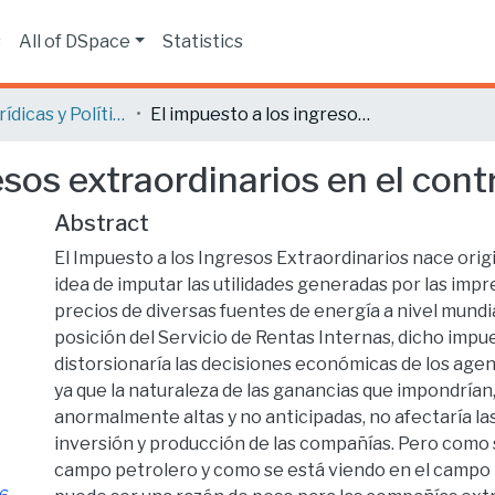
s
All of DSpace
Statistics
Ciencias Jurídicas y Políticas
El impuesto a los ingresos extraordinarios en el contrato minero
esos extraordinarios en el con
Abstract
El Impuesto a los Ingresos Extraordinarios nace orig
idea de imputar las utilidades generadas por las impre
precios de diversas fuentes de energía a nivel mundia
posición del Servicio de Rentas Internas, dicho impu
distorsionaría las decisiones económicas de los age
ya que la naturaleza de las ganancias que impondrían,
anormalmente altas y no anticipadas, no afectaría la
inversión y producción de las compañías. Pero como s
campo petrolero y como se está viendo en el campo m