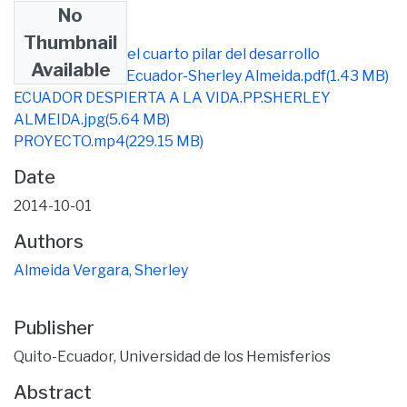
No
Files
Thumbnail
La cultura como el cuarto pilar del desarrollo
Available
sostenible en el Ecuador-Sherley Almeida.pdf
(1.43 MB)
ECUADOR DESPIERTA A LA VIDA.PP.SHERLEY
ALMEIDA.jpg
(5.64 MB)
PROYECTO.mp4
(229.15 MB)
Date
2014-10-01
Authors
Almeida Vergara, Sherley
Publisher
Quito-Ecuador, Universidad de los Hemisferios
Abstract