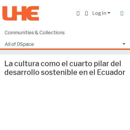
Log In
Communities & Collections
Home
Facultad de Derecho
Ciencias Jurídicas y Políticas
All of DSpace
La cultura como el cuarto pilar del desarrollo sostenible en el Ecuador
Statistics
La cultura como el cuarto pilar del
desarrollo sostenible en el Ecuador