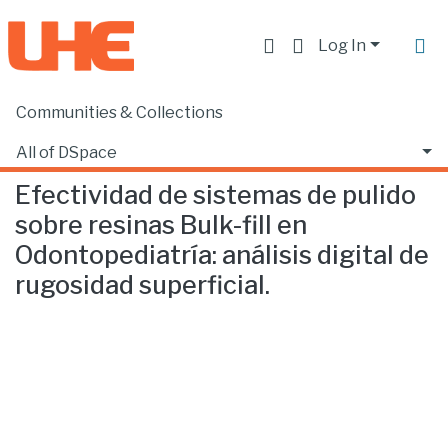
Log In
Communities & Collections
Home
Facultad de Ciencias de la Salud
Odontología
Efectividad de sistemas de pulido sobre resinas Bulk-fill en Odontopediatría: análisis digital de rugosidad superficial.
All of DSpace
Efectividad de sistemas de pulido
Statistics
sobre resinas Bulk-fill en
Odontopediatría: análisis digital de
rugosidad superficial.