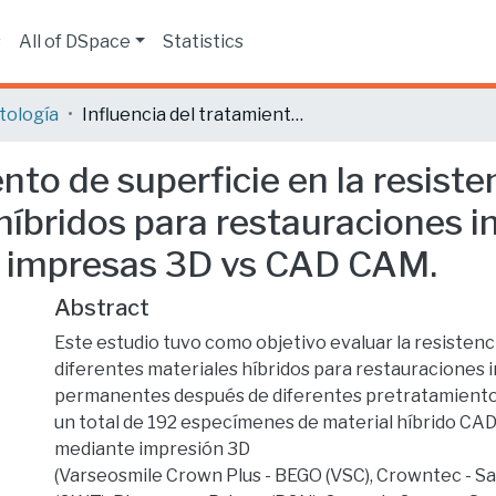
s
All of DSpace
Statistics
tología
Influencia del tratamiento de superficie en la resistencia adhesiva de diferentes materiales híbridos para restauraciones indirectas permanentes: Resinas impresas 3D vs CAD CAM.
ento de superficie en la resist
híbridos para restauraciones i
 impresas 3D vs CAD CAM.
Abstract
Este estudio tuvo como objetivo evaluar la resistenc
diferentes materiales híbridos para restauraciones 
permanentes después de diferentes pretratamientos
un total de 192 especímenes de material híbrido CA
mediante impresión 3D
(Varseosmile Crown Plus - BEGO (VSC), Crowntec - S