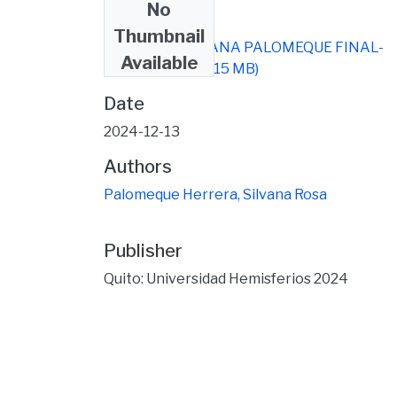
No
Files
Thumbnail
ARTICULO SILVANA PALOMEQUE FINAL-
Available
signed (2).pdf
(10.15 MB)
Date
2024-12-13
Authors
Palomeque Herrera, Silvana Rosa
Publisher
Quito: Universidad Hemisferios 2024