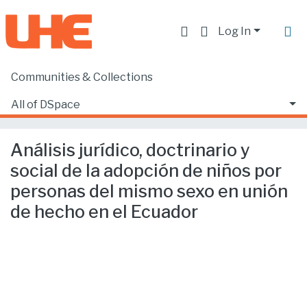
Log In
Communities & Collections
Home
Facultad de Derecho
Ciencias Jurídicas y Políticas
All of DSpace
Análisis jurídico, doctrinario y social de la adopción de niños por personas del mismo sexo en unión de hecho en el Ecuador
Statistics
Análisis jurídico, doctrinario y
social de la adopción de niños por
personas del mismo sexo en unión
de hecho en el Ecuador